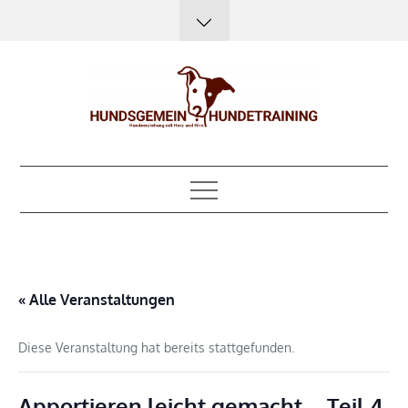
Skip
to
content
Hundsgemein?
Hundeerziehung mit Herz, Hirn und Humor
Hundetraining
« Alle Veranstaltungen
Diese Veranstaltung hat bereits stattgefunden.
Apportieren leicht gemacht – Teil 4