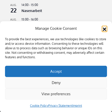
14:00
-
15:00
AUG.
22
Nasenarbeit
15:00
-
16:00
AUG.
22
Apportieren leicht gemacht
Manage Cookie Consent
09:00
-
11:00
AUG.
23
To provide the best experiences, we use technologies like cookies to store
Flusswandern – kühle Pfoten an heißen Tagen
and/or access device information. Consenting to these technologies will
allow us to process data such as browsing behavior or unique IDs on this
16:00
-
18:30
SEP.
4
site. Not consenting or withdrawing consent, may adversely affect certain
Bitte kommen – Kommen auf Ruf Teil 3
features and functions.
Kalender anzeigen
Accept
Deny
View preferences
Öffnungszeiten: Mi-Sa 9.00-19.00, So 10.00-16.00 | Tel 0043 680
4445884 | Copyright © 2019 hundsgemein.at
|
Privacy
Statement (EU)
Cookie Policy
Privacy Statement
Imprint
All Rights Reserved | Mega Blog by
Theme Palace