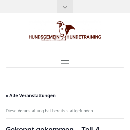
Skip
to
content
Hundsgemein?
Hundeerziehung mit Herz, Hirn und Humor
Hundetraining
« Alle Veranstaltungen
Diese Veranstaltung hat bereits stattgefunden.
Gekonnt gekommen – Teil 4