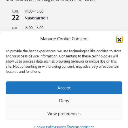
14:00
-
15:00
AUG.
22
Nasenarbeit
15:00
-
16:00
AUG.
22
Apportieren leicht gemacht
Manage Cookie Consent
09:00
-
11:00
AUG.
23
Flusswandern – kühle Pfoten an heißen Tagen
To provide the best experiences, we use technologies like cookies to store
and/or access device information. Consenting to these technologies will
16:00
-
18:30
SEP.
allow us to process data such as browsing behavior or unique IDs on this
4
site. Not consenting or withdrawing consent, may adversely affect certain
Bitte kommen – Kommen auf Ruf Teil 3
features and functions.
Kalender anzeigen
Accept
Deny
View preferences
Öffnungszeiten: Mi-Sa 9.00-19.00, So 10.00-16.00 | Tel 0043 680
4445884 | Copyright © 2019 hundsgemein.at
|
Privacy
Statement (EU)
Cookie Policy
Privacy Statement
Imprint