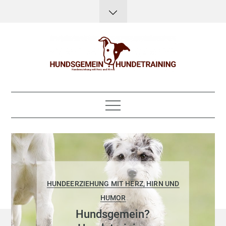
Skip
to
content
Hundsgemein?
Hundeerziehung mit Herz, Hirn und Humor
Hundetraining
HUNDEERZIEHUNG MIT HERZ, HIRN UND
HUMOR
Hundsgemein?