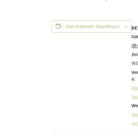
Zum Kalender hinzufügen
DE
Da
08.
Zei
14:
Ve
n:
All
Sp
We
htt
ven