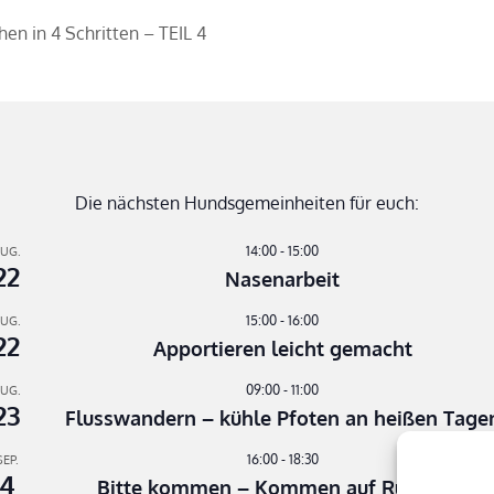
en in 4 Schritten – TEIL 4
Die nächsten Hundsgemeinheiten für euch:
14:00
-
15:00
UG.
22
Nasenarbeit
15:00
-
16:00
UG.
22
Apportieren leicht gemacht
09:00
-
11:00
UG.
23
Flusswandern – kühle Pfoten an heißen Tage
16:00
-
18:30
SEP.
4
Bitte kommen – Kommen auf Ruf Teil 3