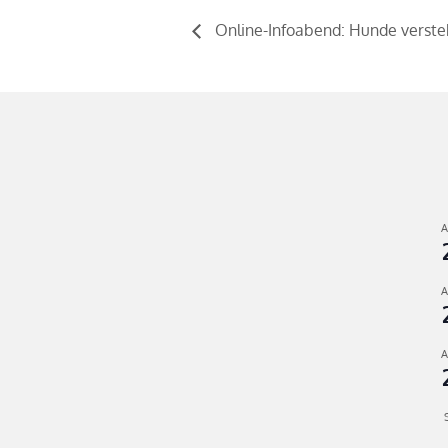
Online-Infoabend: Hunde versteh
A
A
A