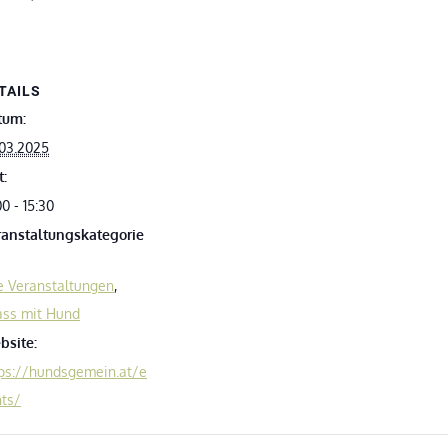
TAILS
tum:
03.2025
t:
00 - 15:30
ranstaltungskategorie
e Veranstaltungen
,
ass mit Hund
bsite:
ps://hundsgemein.at/e
ts/