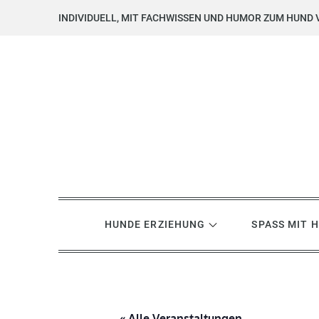
Skip
INDIVIDUELL, MIT FACHWISSEN UND HUMOR ZUM HUND 
to
content
Hundsgemein? Hundetrai
Hundeerziehung mit Herz, Hirn und Humor
HUNDE ERZIEHUNG
SPASS MIT 
« Alle Veranstaltungen