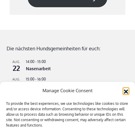
Die nächsten Hundsgemeinheiten für euch:
14:00
-
15:00
AUG.
22
Nasenarbeit
15:00
-
16:00
AUG.
22
Apportieren leicht gemacht
Manage Cookie Consent
09:00
-
11:00
AUG.
23
Flusswandern – kühle Pfoten an heißen Tagen
To provide the best experiences, we use technologies like cookies to store
and/or access device information. Consenting to these technologies will
16:00
-
18:30
allow us to process data such as browsing behavior or unique IDs on this
SEP.
4
site. Not consenting or withdrawing consent, may adversely affect certain
Bitte kommen – Kommen auf Ruf Teil 3
features and functions.
Kalender anzeigen