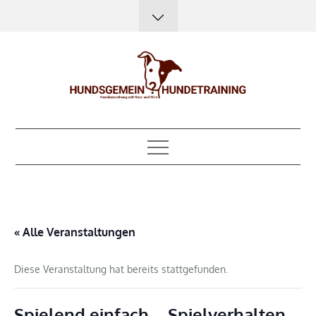
Skip
to
content
Hundsgemein?
Hundeerziehung mit Herz, Hirn und Humor
Hundetraining
« Alle Veranstaltungen
Diese Veranstaltung hat bereits stattgefunden.
Spielend einfach – Spielverhalten