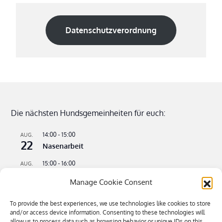
Datenschutzverordnung
Die nächsten Hundsgemeinheiten für euch:
14:00
-
15:00
AUG.
22
Nasenarbeit
15:00
-
16:00
AUG.
22
Apportieren leicht gemacht
Manage Cookie Consent
09:00
-
11:00
AUG.
23
Flusswandern – kühle Pfoten an heißen Tagen
To provide the best experiences, we use technologies like cookies to store
and/or access device information. Consenting to these technologies will
16:00
-
18:30
allow us to process data such as browsing behavior or unique IDs on this
SEP.