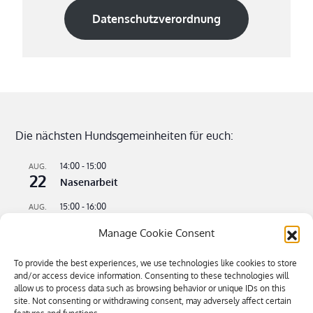
Datenschutzverordnung
Die nächsten Hundsgemeinheiten für euch:
14:00
-
15:00
AUG.
22
Nasenarbeit
15:00
-
16:00
AUG.
22
Apportieren leicht gemacht
Manage Cookie Consent
09:00
-
11:00
AUG.
23
Flusswandern – kühle Pfoten an heißen Tagen
To provide the best experiences, we use technologies like cookies to store
and/or access device information. Consenting to these technologies will
16:00
-
18:30
allow us to process data such as browsing behavior or unique IDs on this
SEP.
4
site. Not consenting or withdrawing consent, may adversely affect certain
Bitte kommen – Kommen auf Ruf Teil 3