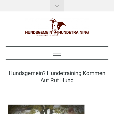
Skip
to
content
Hundsgemein?
Hundeerziehung mit Herz, Hirn und Humor
Hundetraining
Hundsgemein? Hundetraining Kommen
Auf Ruf Hund