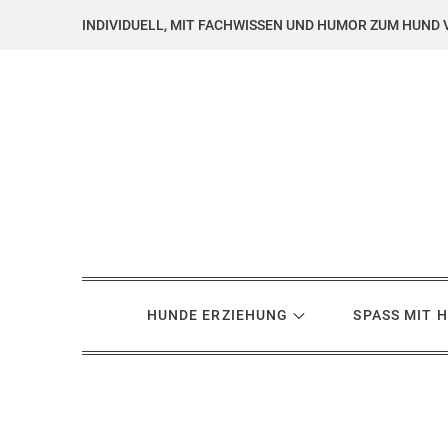
Skip
INDIVIDUELL, MIT FACHWISSEN UND HUMOR ZUM HUND 
to
content
Hundsgemein? Hundetrai
Hundeerziehung mit Herz, Hirn und Humor
HUNDE ERZIEHUNG
SPASS MIT 