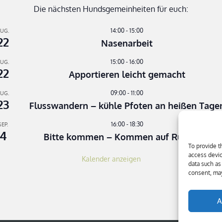
Die nächsten Hundsgemeinheiten für euch:
14:00
-
15:00
UG.
22
Nasenarbeit
15:00
-
16:00
UG.
22
Apportieren leicht gemacht
09:00
-
11:00
UG.
23
Flusswandern – kühle Pfoten an heißen Tage
16:00
-
18:30
SEP.
4
Bitte kommen – Kommen auf Ruf Teil 3
To provide t
access devic
Kalender anzeigen
data such as
consent, may
A