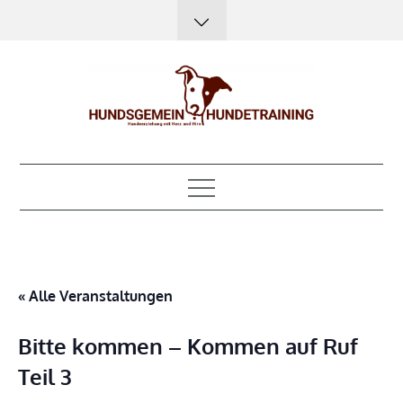
Skip
to
content
Hundsgemein?
Hundeerziehung mit Herz, Hirn und Humor
Hundetraining
« Alle Veranstaltungen
Bitte kommen – Kommen auf Ruf
Teil 3