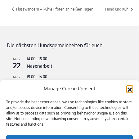
Flusswandern – kühle Pfoten an heißen Tagen
Hund und Kuh
Die nächsten Hundsgemeinheiten für euch:
14:00
-
15:00
AUG.
22
Nasenarbeit
15:00
-
16:00
AUG.
22
Apportieren leicht gemacht
Manage Cookie Consent
09:00
-
11:00
AUG.
23
Flusswandern – kühle Pfoten an heißen Tagen
To provide the best experiences, we use technologies like cookies to store
and/or access device information. Consenting to these technologies will
16:00
-
18:30
allow us to process data such as browsing behavior or unique IDs on this
SEP.
4
site. Not consenting or withdrawing consent, may adversely affect certain
Bitte kommen – Kommen auf Ruf Teil 3
features and functions.
Kalender anzeigen