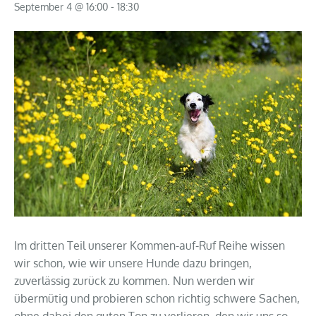
September 4 @ 16:00
-
18:30
Im dritten Teil unserer Kommen-auf-Ruf Reihe wissen
wir schon, wie wir unsere Hunde dazu bringen,
zuverlässig zurück zu kommen. Nun werden wir
übermütig und probieren schon richtig schwere Sachen,
ohne dabei den guten Ton zu verlieren, den wir uns so