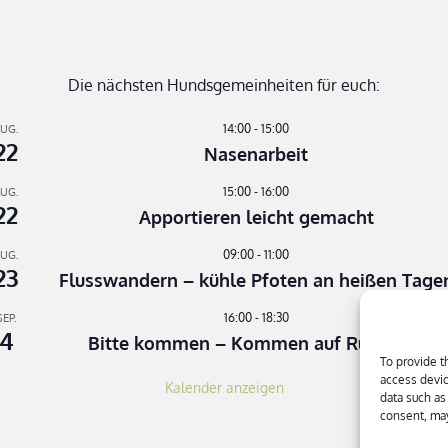
Die nächsten Hundsgemeinheiten für euch:
14:00
-
15:00
UG.
22
Nasenarbeit
15:00
-
16:00
UG.
22
Apportieren leicht gemacht
09:00
-
11:00
UG.
23
Flusswandern – kühle Pfoten an heißen Tage
16:00
-
18:30
SEP.
4
Bitte kommen – Kommen auf Ruf Teil 3
To provide t
access devic
Kalender anzeigen
data such as
consent, may