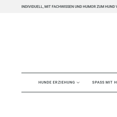
Skip
INDIVIDUELL, MIT FACHWISSEN UND HUMOR ZUM HUND 
to
content
Hundsgemein? Hundetrai
Hundeerziehung mit Herz, Hirn und Humor
HUNDE ERZIEHUNG
SPASS MIT 