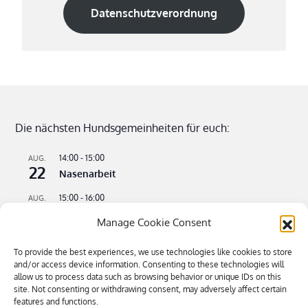
Datenschutzverordnung
Die nächsten Hundsgemeinheiten für euch:
14:00
-
15:00
AUG.
22
Nasenarbeit
15:00
-
16:00
AUG.
22
Apportieren leicht gemacht
Manage Cookie Consent
09:00
-
11:00
AUG.
23
To provide the best experiences, we use technologies like cookies to store
Flusswandern – kühle Pfoten an heißen Tagen
and/or access device information. Consenting to these technologies will
allow us to process data such as browsing behavior or unique IDs on this
16:00
-
18:30
SEP.
4
site. Not consenting or withdrawing consent, may adversely affect certain
Bitte kommen – Kommen auf Ruf Teil 3
features and functions.