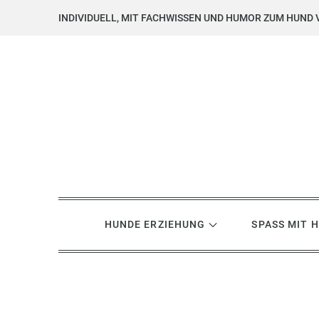
Skip
INDIVIDUELL, MIT FACHWISSEN UND HUMOR ZUM HUND 
to
content
Hundsgemein? Hundetrai
Hundeerziehung mit Herz, Hirn und Humor
HUNDE ERZIEHUNG
SPASS MIT 