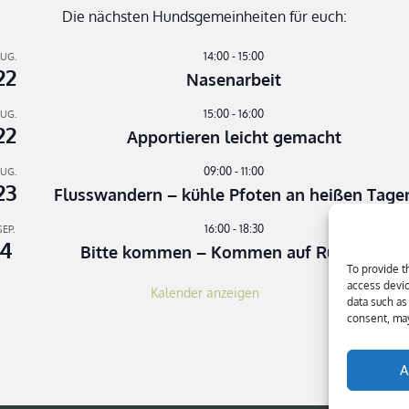
Die nächsten Hundsgemeinheiten für euch:
14:00
-
15:00
UG.
22
Nasenarbeit
15:00
-
16:00
UG.
22
Apportieren leicht gemacht
09:00
-
11:00
UG.
23
Flusswandern – kühle Pfoten an heißen Tage
16:00
-
18:30
SEP.
4
Bitte kommen – Kommen auf Ruf Teil 3
To provide t
access devic
Kalender anzeigen
data such as
consent, may
A