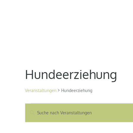
Hundeerziehung
Veranstaltungen
Hundeerziehung
Veranstaltungen
Veranstaltungen
Bitte
Schlüsselwort
Suche
eingeben.