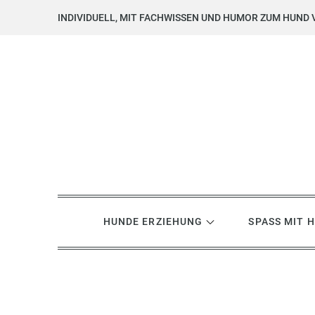
Skip
INDIVIDUELL, MIT FACHWISSEN UND HUMOR ZUM HUND 
to
content
Hundsgemein? Hundetrai
Hundeerziehung mit Herz, Hirn und Humor
HUNDE ERZIEHUNG
SPASS MIT 