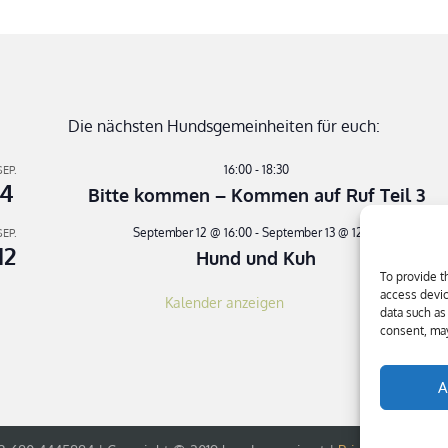
Die nächsten Hundsgemeinheiten für euch:
16:00
-
18:30
SEP.
4
Bitte kommen – Kommen auf Ruf Teil 3
September 12 @ 16:00
-
September 13 @ 12:30
SEP.
12
Hund und Kuh
To provide t
access devic
Kalender anzeigen
data such as
consent, may
A