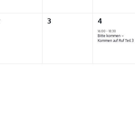
0
0
1
2
3
4
n,
eranstaltungen,
Veranstaltungen,
Veranstalt
16:00
-
18:30
Bitte kommen –
Kommen auf Ruf Teil 3