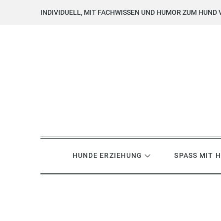
Skip
INDIVIDUELL, MIT FACHWISSEN UND HUMOR ZUM HUND 
to
content
Hundsgemein? Hundetrai
Hundeerziehung mit Herz, Hirn und Humor
HUNDE ERZIEHUNG
SPASS MIT 