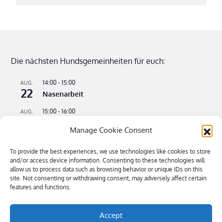
Die nächsten Hundsgemeinheiten für euch:
14:00
-
15:00
AUG.
22
Nasenarbeit
15:00
-
16:00
AUG.
22
Apportieren leicht gemacht
Manage Cookie Consent
09:00
-
11:00
AUG.
23
Flusswandern – kühle Pfoten an heißen Tagen
To provide the best experiences, we use technologies like cookies to store
and/or access device information. Consenting to these technologies will
16:00
-
18:30
allow us to process data such as browsing behavior or unique IDs on this
SEP.
4
site. Not consenting or withdrawing consent, may adversely affect certain
Bitte kommen – Kommen auf Ruf Teil 3
features and functions.
Kalender anzeigen
Accept