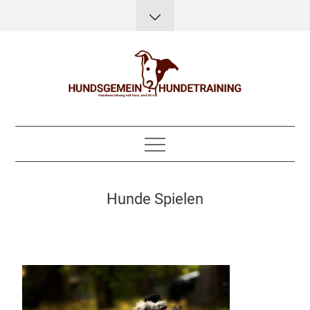
Skip
to
content
Hundsgemein?
Hundeerziehung mit Herz, Hirn und Humor
Hundetraining
Hunde Spielen