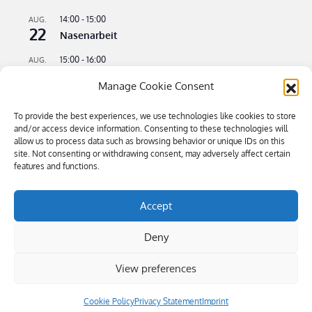
14:00
-
15:00
AUG.
22
Nasenarbeit
15:00
-
16:00
AUG.
22
Apportieren leicht gemacht
Manage Cookie Consent
09:00
-
11:00
AUG.
23
Flusswandern – kühle Pfoten an heißen Tagen
To provide the best experiences, we use technologies like cookies to store
and/or access device information. Consenting to these technologies will
16:00
-
18:30
allow us to process data such as browsing behavior or unique IDs on this
SEP.
4
site. Not consenting or withdrawing consent, may adversely affect certain
Bitte kommen – Kommen auf Ruf Teil 3
features and functions.
Kalender anzeigen
Accept
Deny
View preferences
Öffnungszeiten: Mi-Sa 9.00-19.00, So 10.00-16.00 | Tel 0043 680
4445884 | Copyright © 2019 hundsgemein.at
|
Privacy
Statement (EU)
Cookie Policy
Privacy Statement
Imprint
All Rights Reserved | Mega Blog by
Theme Palace