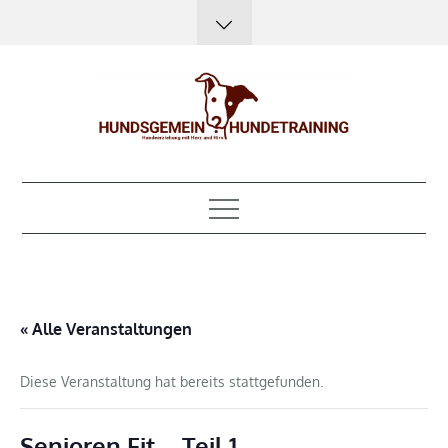
Skip
to
content
Hundsgemein?
Hundeerziehung mit Herz, Hirn und Humor
Hundetraining
« Alle Veranstaltungen
Diese Veranstaltung hat bereits stattgefunden.
Senioren Fit – Teil 1