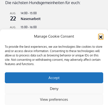
Die nächsten Hundsgemeinheiten für euch:
14:00
-
15:00
AUG.
22
Nasenarbeit
15:00
-
16:00
AUG.
22
Apportieren leicht gemacht
Manage Cookie Consent
09:00
-
11:00
AUG.
23
Flusswandern – kühle Pfoten an heißen Tagen
To provide the best experiences, we use technologies like cookies to store
and/or access device information. Consenting to these technologies will
16:00
-
18:30
SEP.
allow us to process data such as browsing behavior or unique IDs on this
4
site. Not consenting or withdrawing consent, may adversely affect certain
Bitte kommen – Kommen auf Ruf Teil 3
features and functions.
Kalender anzeigen
Accept
Deny
View preferences
Öffnungszeiten: Mi-Sa 9.00-19.00, So 10.00-16.00 | Tel 0043 680
4445884 | Copyright © 2019 hundsgemein.at
|
Privacy
Statement (EU)