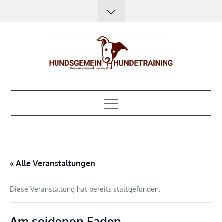
Skip
to
content
Hundsgemein?
Hundeerziehung mit Herz, Hirn und Humor
Hundetraining
« Alle Veranstaltungen
Diese Veranstaltung hat bereits stattgefunden.
Am seidenen Faden –