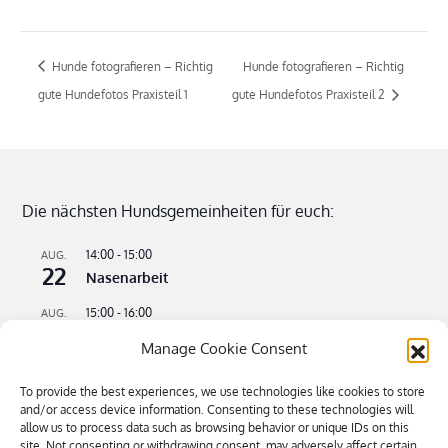
Hunde fotografieren – Richtig
Hunde fotografieren – Richtig
gute Hundefotos Praxisteil 1
gute Hundefotos Praxisteil 2
Die nächsten Hundsgemeinheiten für euch:
14:00
-
15:00
AUG.
22
Nasenarbeit
15:00
-
16:00
AUG.
22
Apportieren leicht gemacht
Manage Cookie Consent
09:00
-
11:00
AUG.
23
To provide the best experiences, we use technologies like cookies to store
Flusswandern – kühle Pfoten an heißen Tagen
and/or access device information. Consenting to these technologies will
allow us to process data such as browsing behavior or unique IDs on this
16:00
-
18:30
SEP.
site. Not consenting or withdrawing consent, may adversely affect certain