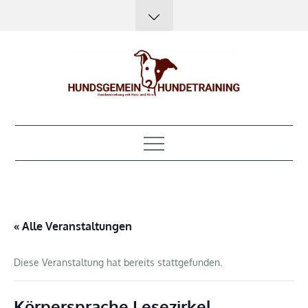
Skip
to
content
Hundsgemein?
Hundeerziehung mit Herz, Hirn und Humor
Hundetraining
« Alle Veranstaltungen
Diese Veranstaltung hat bereits stattgefunden.
Körpersprache Lesezirkel