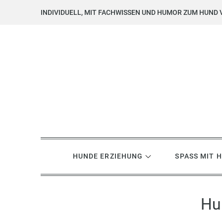
Skip
INDIVIDUELL, MIT FACHWISSEN UND HUMOR ZUM HUND 
to
content
Hundsgemein? Hundetrai
Hundeerziehung mit Herz, Hirn und Humor
HUNDE ERZIEHUNG
SPASS MIT 
Hu