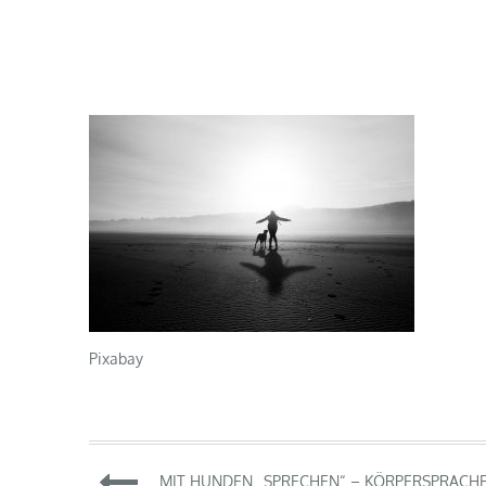
Pixabay
Beitragsnavigation
MIT HUNDEN „SPRECHEN“ – KÖRPERSPRACHE