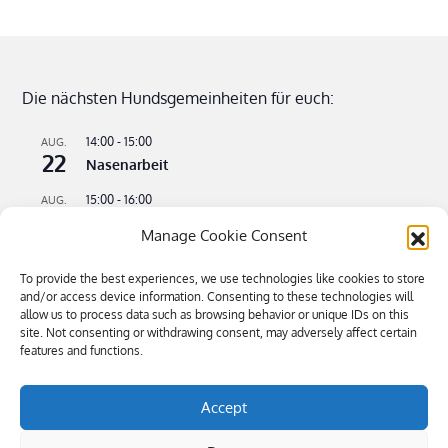
Die nächsten Hundsgemeinheiten für euch:
14:00
-
15:00
AUG.
22
Nasenarbeit
15:00
-
16:00
AUG.
22
Apportieren leicht gemacht
Manage Cookie Consent
09:00
-
11:00
AUG.
23
To provide the best experiences, we use technologies like cookies to store
Flusswandern – kühle Pfoten an heißen Tagen
and/or access device information. Consenting to these technologies will
allow us to process data such as browsing behavior or unique IDs on this
16:00
-
18:30
SEP.
4
site. Not consenting or withdrawing consent, may adversely affect certain
Bitte kommen – Kommen auf Ruf Teil 3
features and functions.
Kalender anzeigen
Accept