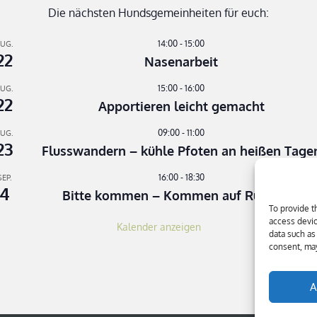
Die nächsten Hundsgemeinheiten für euch:
14:00
-
15:00
UG.
22
Nasenarbeit
15:00
-
16:00
UG.
22
Apportieren leicht gemacht
09:00
-
11:00
UG.
23
Flusswandern – kühle Pfoten an heißen Tage
16:00
-
18:30
SEP.
4
Bitte kommen – Kommen auf Ruf Teil 3
To provide t
access devic
Kalender anzeigen
data such as
consent, may
A