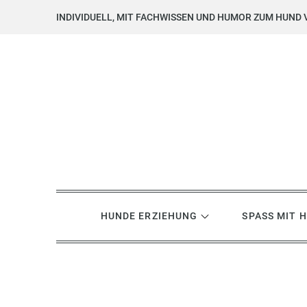
Skip
INDIVIDUELL, MIT FACHWISSEN UND HUMOR ZUM HUND 
to
content
Hundsgemein? Hundetrai
Hundeerziehung mit Herz, Hirn und Humor
HUNDE ERZIEHUNG
SPASS MIT 