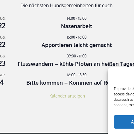
Die nächsten Hundsgemeinheiten für euch:
14:00
-
15:00
UG.
22
Nasenarbeit
15:00
-
16:00
UG.
22
Apportieren leicht gemacht
09:00
-
11:00
UG.
23
Flusswandern – kühle Pfoten an heißen Tage
16:00
-
18:30
SEP.
4
Bitte kommen – Kommen auf Ruf Teil 3
To provide t
access devic
Kalender anzeigen
data such as
consent, may
A