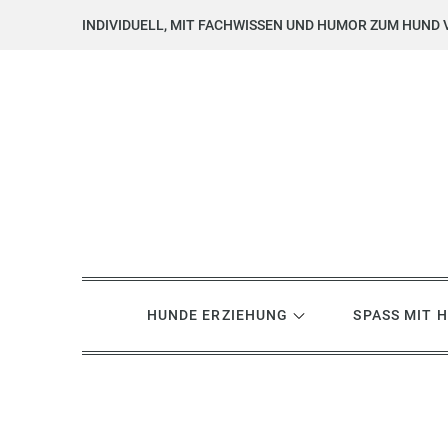
Skip
INDIVIDUELL, MIT FACHWISSEN UND HUMOR ZUM HUND 
to
content
Hundsgemein? Hundetrai
Hundeerziehung mit Herz, Hirn und Humor
HUNDE ERZIEHUNG
SPASS MIT 