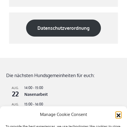
Datenschutzverordnung
Die nächsten Hundsgemeinheiten für euch:
14:00
-
15:00
AUG.
22
Nasenarbeit
15:00
-
16:00
AUG.
22
Apportieren leicht gemacht
Manage Cookie Consent
09:00
-
11:00
AUG.
23
To provide the best experiences, we use technologies like cookies to store