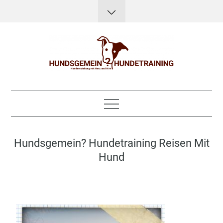
Skip
to
content
Hundsgemein?
Hundeerziehung mit Herz, Hirn und Humor
Hundetraining
Hundsgemein? Hundetraining Reisen Mit
Hund