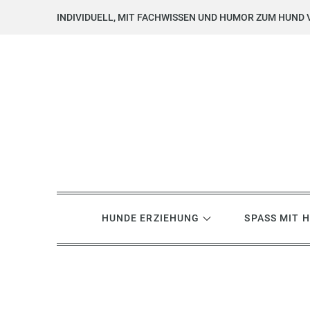
Skip
INDIVIDUELL, MIT FACHWISSEN UND HUMOR ZUM HUND 
to
content
Hundsgemein? Hundetrai
Hundeerziehung mit Herz, Hirn und Humor
HUNDE ERZIEHUNG
SPASS MIT 