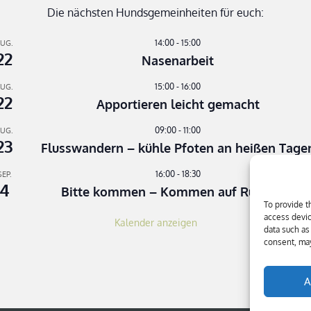
Die nächsten Hundsgemeinheiten für euch:
14:00
-
15:00
UG.
22
Nasenarbeit
15:00
-
16:00
UG.
22
Apportieren leicht gemacht
09:00
-
11:00
UG.
23
Flusswandern – kühle Pfoten an heißen Tage
16:00
-
18:30
SEP.
4
Bitte kommen – Kommen auf Ruf Teil 3
To provide t
access devic
Kalender anzeigen
data such as
consent, may
A