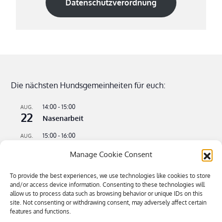
Datenschutzverordnung
Die nächsten Hundsgemeinheiten für euch:
14:00
-
15:00
AUG.
22
Nasenarbeit
15:00
-
16:00
AUG.
22
Apportieren leicht gemacht
Manage Cookie Consent
09:00
-
11:00
AUG.
23
Flusswandern – kühle Pfoten an heißen Tagen
To provide the best experiences, we use technologies like cookies to store
and/or access device information. Consenting to these technologies will
16:00
-
18:30
SEP.
allow us to process data such as browsing behavior or unique IDs on this
4
site. Not consenting or withdrawing consent, may adversely affect certain
Bitte kommen – Kommen auf Ruf Teil 3
features and functions.