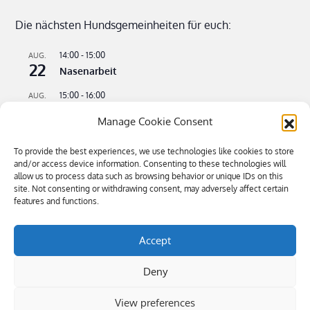
Die nächsten Hundsgemeinheiten für euch:
14:00
-
15:00
AUG.
22
Nasenarbeit
15:00
-
16:00
AUG.
22
Apportieren leicht gemacht
Manage Cookie Consent
09:00
-
11:00
AUG.
23
Flusswandern – kühle Pfoten an heißen Tagen
To provide the best experiences, we use technologies like cookies to store
and/or access device information. Consenting to these technologies will
16:00
-
18:30
allow us to process data such as browsing behavior or unique IDs on this
SEP.
4
site. Not consenting or withdrawing consent, may adversely affect certain
Bitte kommen – Kommen auf Ruf Teil 3
features and functions.
Kalender anzeigen
Accept
Deny
View preferences
Öffnungszeiten: Mi-Sa 9.00-19.00, So 10.00-16.00 | Tel 0043 680