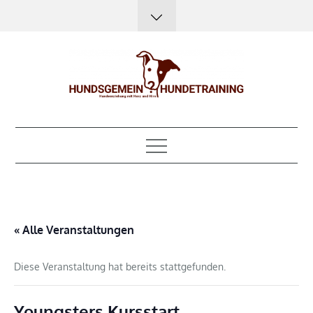
Skip
to
content
Hundsgemein?
Hundeerziehung mit Herz, Hirn und Humor
Hundetraining
« Alle Veranstaltungen
Diese Veranstaltung hat bereits stattgefunden.
Youngsters Kursstart