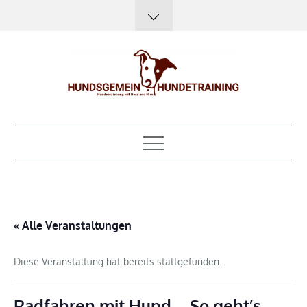
Skip
to
content
Hundsgemein?
Hundeerziehung mit Herz, Hirn und Humor
Hundetraining
« Alle Veranstaltungen
Diese Veranstaltung hat bereits stattgefunden.
Radfahren mit Hund – So geht’s