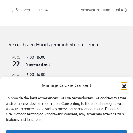
Senioren Fit – Teil 4
Achtsam mit Hund – Teil 4
Die nächsten Hundsgemeinheiten für euch:
14:00
-
15:00
AUG.
22
Nasenarbeit
15:00
-
16:00
AUG.
22
Apportieren leicht gemacht
Manage Cookie Consent
09:00
-
11:00
AUG.
23
To provide the best experiences, we use technologies like cookies to store
Flusswandern – kühle Pfoten an heißen Tagen
and/or access device information. Consenting to these technologies will
allow us to process data such as browsing behavior or unique IDs on this
16:00
-
18:30
SEP.
4
site. Not consenting or withdrawing consent, may adversely affect certain
Bitte kommen – Kommen auf Ruf Teil 3
features and functions.
Kalender anzeigen