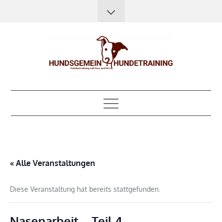
Skip
to
content
Hundsgemein?
Hundeerziehung mit Herz, Hirn und Humor
Hundetraining
« Alle Veranstaltungen
Diese Veranstaltung hat bereits stattgefunden.
Nasenarbeit – Teil 4