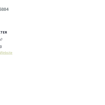
45884
LTER
n?
g
-Website