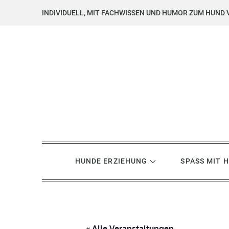
Skip
INDIVIDUELL, MIT FACHWISSEN UND HUMOR ZUM HUND 
to
content
Hundsgemein? Hundetrai
Hundeerziehung mit Herz, Hirn und Humor
HUNDE ERZIEHUNG
SPASS MIT 
« Alle Veranstaltungen