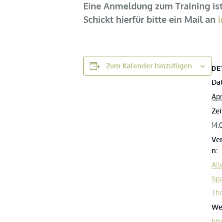
Eine Anmeldung zum Training ist
Schickt hierfür bitte ein Mail
an
Zum Kalender hinzufügen
DE
Da
Apr
Zei
14:
Ve
n:
All
Sp
Th
We
htt