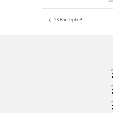
28 Hundejahre!
A
A
A