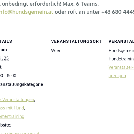
 unbedingt erforderlich! Max. 6 Teams.
info@hundsgemein.at
oder ruft an unter +43 680 44
TAILS
VERANSTALTUNGSORT
VERANSTA
tum:
Wien
Hundsgemei
il 25
Hundetrainin
t:
Veranstalter
00 - 15:00
anzeigen
ranstaltungskategorie
e Veranstaltungen
,
ass mit Hund
,
ementraining
bsite:
ps://hundsgemein.at