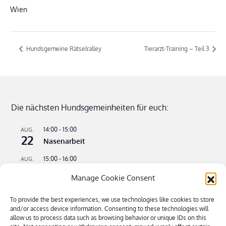
Wien
Hundsgemeine Rätselralley
Tierarzt-Training – Teil 3
Die nächsten Hundsgemeinheiten für euch:
14:00
-
15:00
AUG.
22
Nasenarbeit
15:00
-
16:00
AUG.
22
Apportieren leicht gemacht
Manage Cookie Consent
09:00
-
11:00
AUG.
23
Flusswandern – kühle Pfoten an heißen Tagen
To provide the best experiences, we use technologies like cookies to store
and/or access device information. Consenting to these technologies will
16:00
-
18:30
allow us to process data such as browsing behavior or unique IDs on this
SEP.