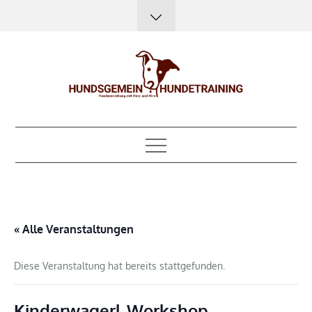
Skip
to
content
Hundsgemein?
Hundeerziehung mit Herz, Hirn und Humor
Hundetraining
« Alle Veranstaltungen
Diese Veranstaltung hat bereits stattgefunden.
Kinderwagerl-Workshop