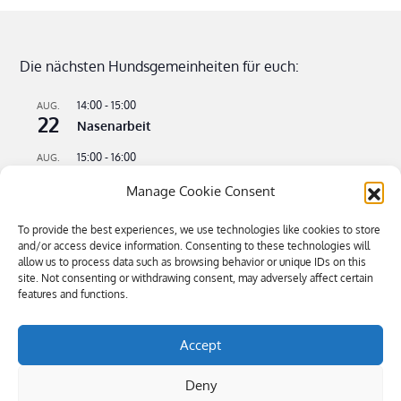
Die nächsten Hundsgemeinheiten für euch:
14:00
-
15:00
AUG.
22
Nasenarbeit
15:00
-
16:00
AUG.
22
Apportieren leicht gemacht
Manage Cookie Consent
09:00
-
11:00
AUG.
23
Flusswandern – kühle Pfoten an heißen Tagen
To provide the best experiences, we use technologies like cookies to store
and/or access device information. Consenting to these technologies will
16:00
-
18:30
SEP.
allow us to process data such as browsing behavior or unique IDs on this
4
site. Not consenting or withdrawing consent, may adversely affect certain
Bitte kommen – Kommen auf Ruf Teil 3
features and functions.
Kalender anzeigen
Accept
Deny