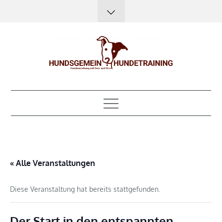
Skip
to
content
Hundsgemein?
Hundeerziehung mit Herz, Hirn und Humor
Hundetraining
« Alle Veranstaltungen
Diese Veranstaltung hat bereits stattgefunden.
Der Start in den entspannten