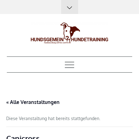
Skip
to
content
Hundsgemein?
Hundeerziehung mit Herz, Hirn und Humor
Hundetraining
« Alle Veranstaltungen
Diese Veranstaltung hat bereits stattgefunden.
Canicross