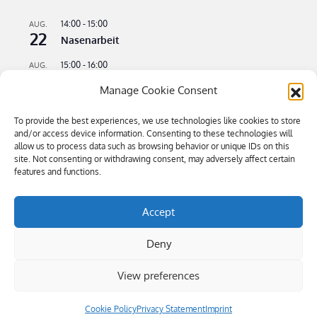
14:00
-
15:00
AUG.
22
Nasenarbeit
15:00
-
16:00
AUG.
22
Apportieren leicht gemacht
Manage Cookie Consent
09:00
-
11:00
AUG.
23
To provide the best experiences, we use technologies like cookies to store
Flusswandern – kühle Pfoten an heißen Tagen
and/or access device information. Consenting to these technologies will
allow us to process data such as browsing behavior or unique IDs on this
16:00
-
18:30
SEP.
4
site. Not consenting or withdrawing consent, may adversely affect certain
Bitte kommen – Kommen auf Ruf Teil 3
features and functions.
Kalender anzeigen
Accept
Deny
View preferences
Öffnungszeiten: Mi-Sa 9.00-19.00, So 10.00-16.00 | Tel 0043 680
4445884 | Copyright © 2019 hundsgemein.at
|
Privacy
Statement (EU)
Cookie Policy
Privacy Statement
Imprint
All Rights Reserved | Mega Blog by
Theme Palace