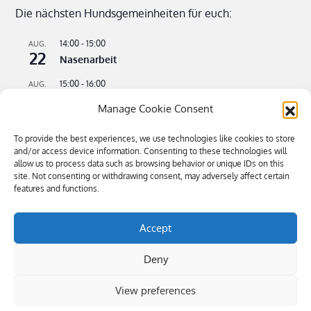
Die nächsten Hundsgemeinheiten für euch:
14:00
-
15:00
AUG.
22
Nasenarbeit
15:00
-
16:00
AUG.
22
Apportieren leicht gemacht
Manage Cookie Consent
09:00
-
11:00
AUG.
23
To provide the best experiences, we use technologies like cookies to store
Flusswandern – kühle Pfoten an heißen Tagen
and/or access device information. Consenting to these technologies will
allow us to process data such as browsing behavior or unique IDs on this
16:00
-
18:30
SEP.
4
site. Not consenting or withdrawing consent, may adversely affect certain
Bitte kommen – Kommen auf Ruf Teil 3
features and functions.
Kalender anzeigen
Accept
Deny
View preferences
Öffnungszeiten: Mi-Sa 9.00-19.00, So 10.00-16.00 | Tel 0043 680
4445884 | Copyright © 2019 hundsgemein.at
|
Privacy
Statement (EU)