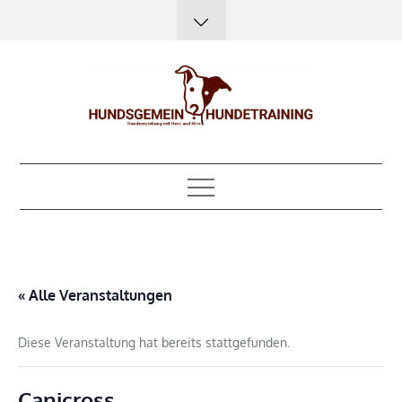
Skip
to
content
Hundsgemein?
Hundeerziehung mit Herz, Hirn und Humor
Hundetraining
« Alle Veranstaltungen
Diese Veranstaltung hat bereits stattgefunden.
Canicross