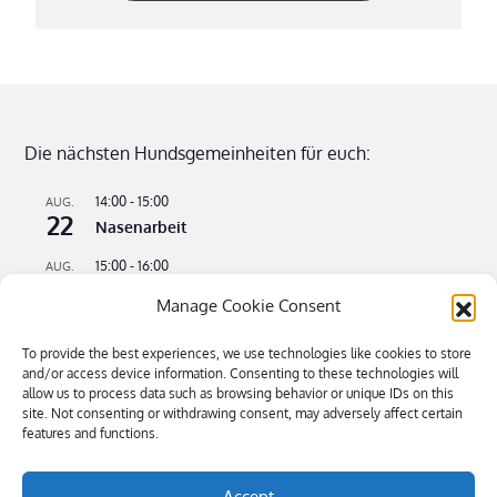
Die nächsten Hundsgemeinheiten für euch:
14:00
-
15:00
AUG.
22
Nasenarbeit
15:00
-
16:00
AUG.
22
Apportieren leicht gemacht
Manage Cookie Consent
09:00
-
11:00
AUG.
23
To provide the best experiences, we use technologies like cookies to store
Flusswandern – kühle Pfoten an heißen Tagen
and/or access device information. Consenting to these technologies will
allow us to process data such as browsing behavior or unique IDs on this
16:00
-
18:30
SEP.
4
site. Not consenting or withdrawing consent, may adversely affect certain
Bitte kommen – Kommen auf Ruf Teil 3
features and functions.
Kalender anzeigen
Accept